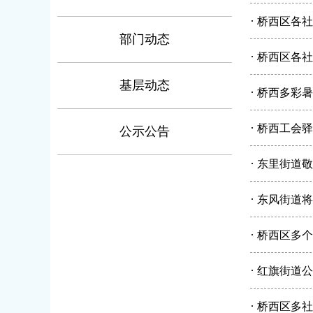
·
桥西区各社
部门动态
·
桥西区各社
基层动态
·
桥西多彩暑
·
桥西工会驿
公示公告
·
东里街道敬
·
东风街道将
·
桥西区多个
·
红旗街道公
·
桥西区多社