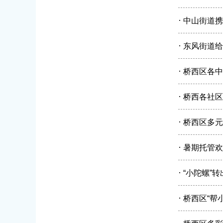
·
中山街道携
·
东风街道给
·
桥西区各中
·
桥西各社区
·
桥西区多元
·
暑期托管欢
·
“小陀螺”
·
桥西区“帮